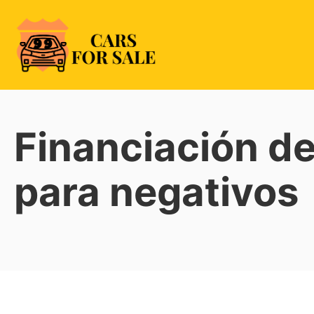
Skip
to
content
99CarsforSale
Financiación de
para negativos