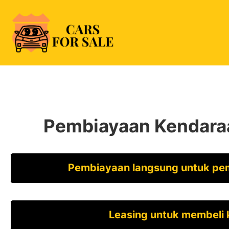
Skip
to
content
99CarsforSale
Pembiayaan Kendaraan
Pembiayaan langsung untuk pe
Leasing untuk membeli