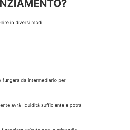
ANZIAMENTO?
enire in diversi modi:
so fungerà da intermediario per
rente avrà liquidità sufficiente e potrà
e finanziare un’auto con lo stipendio,