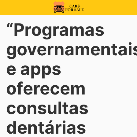
Skip
to
99CarsforSale
content
“Programas
governamentai
e apps
oferecem
consultas
dentárias