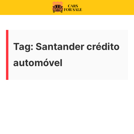
Skip
to
99CarsforSale
content
Tag:
Santander crédito
automóvel