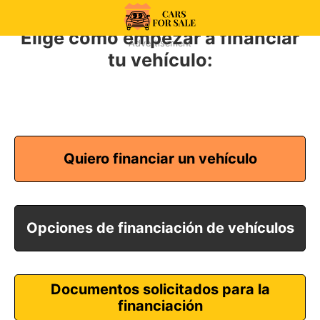
Skip
to
Elige cómo empezar a financiar
99CarsforSale
Advertisement
content
tu vehículo:
Quiero financiar un vehículo
Opciones de financiación de vehículos
Documentos solicitados para la
financiación