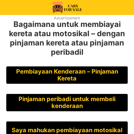
Skip
to
99CarsforSale
Advertisement
content
Bagaimana untuk membiayai
kereta atau motosikal – dengan
pinjaman kereta atau pinjaman
peribadi
l
Pembiayaan Kenderaan – Pinjaman
Kereta
Pinjaman peribadi untuk membeli
kenderaan
Saya mahukan pembiayaan motosikal